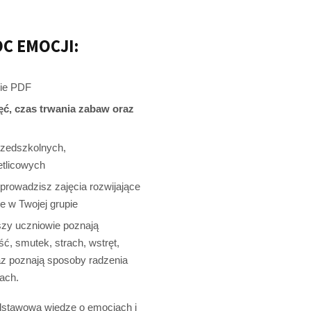
C EMOCJI:
ie PDF
jęć, czas trwania zabaw oraz
przedszkolnych,
etlicowych
oprowadzisz zajęcia rozwijające
 w Twojej grupie
zy uczniowie poznają
ć, smutek, strach, wstręt,
az poznają sposoby radzenia
ach.
dstawową wiedzę o emocjach i