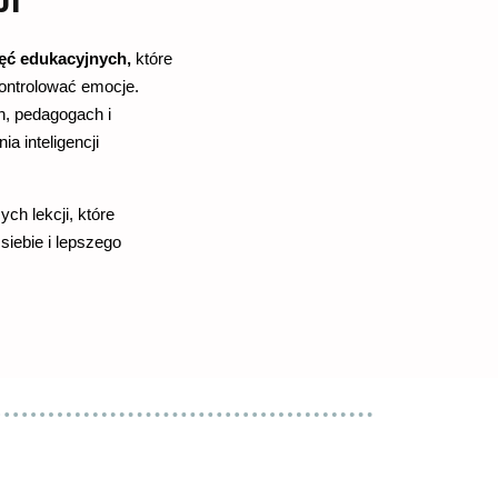
JI"
jęć edukacyjnych,
które
ontrolować emocje.
h, pedagogach i
ia inteligencji
ch lekcji, które
siebie i lepszego