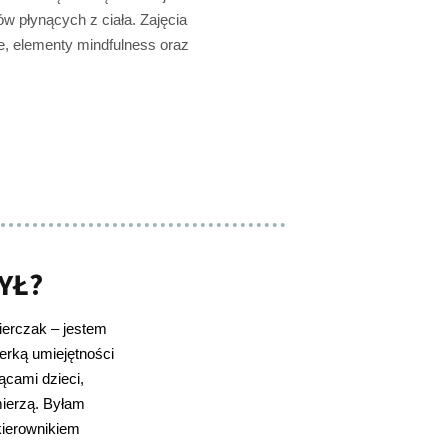
w płynących z ciała. Zajęcia
e, elementy mindfulness oraz
YŁ?
erczak – jestem
nerką umiejętności
ącami dzieci,
mierzą. Byłam
ierownikiem