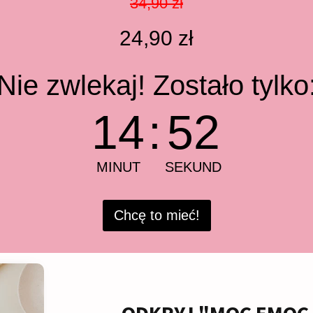
34,90 zł
24,90 zł
Nie zwlekaj! Zostało tylko
14
:
51
MINUT
SEKUND
Chcę to mieć!