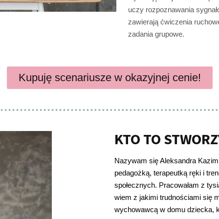
uczy rozpoznawania sygnałó
zawierają ćwiczenia ruchow
zadania grupowe.
Kupuję scenariusze w okazyjnej cenie!
KTO TO STWORZ
Nazywam się Aleksandra Kazimi
pedagożką, terapeutką ręki i tre
społecznych. Pracowałam z tysi
wiem z jakimi trudnościami się 
wychowawcą w domu dziecka, k