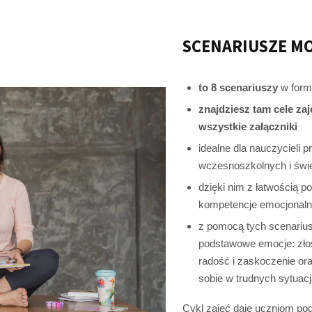
SCENARIUSZE MO
to 8 scenariuszy
w form
znajdziesz tam cele za
wszystkie załączniki
idealne dla nauczycieli 
wczesnoszkolnych i świ
dzięki nim z łatwością p
kompetencje emocjonalne
z pomocą tych scenarius
podstawowe emocje: złoś
radość i zaskoczenie or
sobie w trudnych sytuacj
Cykl zajęć daje uczniom po