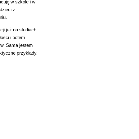
racuję w szkole i w
dzieci z
niu.
i już na studiach
ości i potem
ów. Sama jestem
ktyczne przykłady,