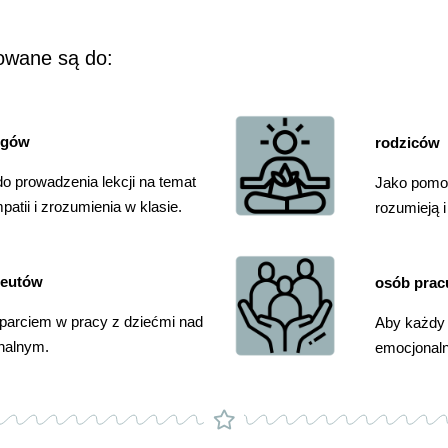
owane są do:
ogów
rodziców
do prowadzenia lekcji na temat
Jako pomoc
atii i zrozumienia w klasie.
rozumieją i
peutów
osób prac
parciem w pracy z dziećmi nad
Aby każdy 
nalnym.
emocjonaln