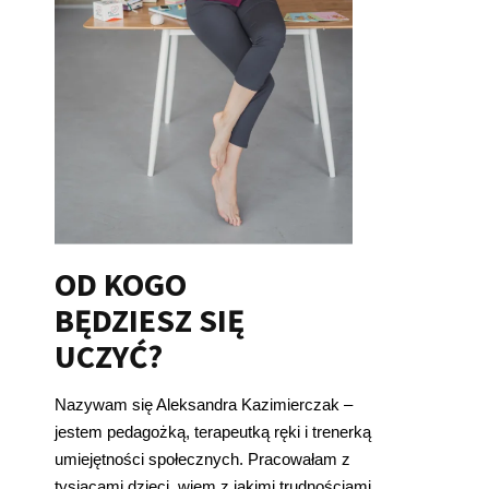
OD KOGO
BĘDZIESZ SIĘ
UCZYĆ?
Nazywam się Aleksandra Kazimierczak –
jestem pedagożką, terapeutką ręki i trenerką
umiejętności społecznych. Pracowałam z
tysiącami dzieci, wiem z jakimi trudnościami