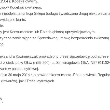
 1964 r. Kodeks cywilny.
pisów Kodeksu cywilnego.
ieodpłatna funkcja Sklepu (usługa świadczona drogą elektroniczną),
ywidualne konto.
ie.
ry jest Konsumentem lub Przedsiębiorcą uprzywilejowanym.
izyczna zawierająca ze Sprzedawcą umowę bezpośrednio związaną z 
go.
Aleksandra Kazimierczak prowadzony przez Sprzedawcę pod adresem 
t z siedzibą w Oławie (55-200), ul. Szmaragdowa 115A. NIP 9111
ane w postaci cyfrowej.
 dnia 30 maja 2014 r. o prawach konsumenta. Postanowienia Regul
towarów), jak i Treści cyfrowych.
Ą