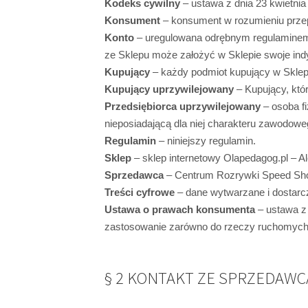
Kodeks cywilny
– ustawa z dnia 23 kwietnia
Konsument
– konsument w rozumieniu prze
Konto
– uregulowana odrębnym regulaminem n
ze Sklepu może założyć w Sklepie swoje ind
Kupujący
– każdy podmiot kupujący w Sklep
Kupujący uprzywilejowany
– Kupujący, któ
Przedsiębiorca uprzywilejowany
– osoba f
nieposiadającą dla niej charakteru zawodowe
Regulamin
– niniejszy regulamin.
Sklep
– sklep internetowy Olapedagog.pl – 
Sprzedawca
– Centrum Rozrywki Speed Sho
Treści cyfrowe
– dane wytwarzane i dostarcz
Ustawa o prawach konsumenta
– ustawa z
zastosowanie zarówno do rzeczy ruchomych (
§ 2 KONTAKT ZE SPRZEDAWC