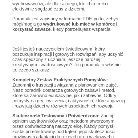
wychowawców, ale dla każdego, kto chce miło i
efektywnie spędzać czas z dziećmi.
Poradnik jest zapisany w formacie PDF, po to, żebyś
mógł/mogła go
wydrukować lub mieć w komórce i
korzystać zawsze
, kiedy potrzebujesz wsparcia.
Jeśli jesteś nauczycielem świetlicowym, który
poszukuje inspiracji i gotowych rozwiązań, aby uczynić
czas spędzony z uczniami jeszcze bardziej
kreatywnym i wartościowym? Ten poradnik to właśnie
to, czego szukasz!
Kompletny Zestaw Praktycznych Pomysłów:
Zapomnij o frustracji związaną z planowaniem zajęć.
Nasz poradnik dostarcza gotowych zabaw i metod,
które są zarówno edukacyjne, jak i zabawne. Odkryj
pomysły na gry, ćwiczenia, i aktywności, które angażują
i rozwijają dzieci w różnych aspektach ich rozwoju.
Skuteczność Testowana i Potwierdzona:
Zaufaj
opiniom użytkowników oraz metodom stworzonym
przez doświadczoną nauczycielkę. Każdy pomysł
został przetestowany pod kątem jego skuteczności i
możliwości adaptacji do różnych grup wiekowych i