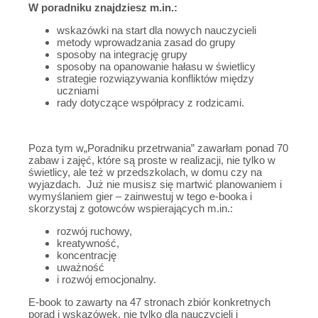
W poradniku znajdziesz m.in.:
wskazówki na start dla nowych nauczycieli
metody wprowadzania zasad do grupy
sposoby na integrację grupy
sposoby na opanowanie hałasu w świetlicy
strategie rozwiązywania konfliktów między
uczniami
rady dotyczące współpracy z rodzicami.
Poza tym w„Poradniku przetrwania” zawarłam ponad 70
zabaw i zajęć, które są proste w realizacji, nie tylko w
świetlicy, ale też w przedszkolach, w domu czy na
wyjazdach. Już nie musisz się martwić planowaniem i
wymyślaniem gier – zainwestuj w tego e-booka i
skorzystaj z gotowców wspierających m.in.:
rozwój ruchowy,
kreatywność,
koncentrację
uważność
i rozwój emocjonalny.
E-book to zawarty na 47 stronach zbiór konkretnych
porad i wskazówek, nie tylko dla nauczycieli i