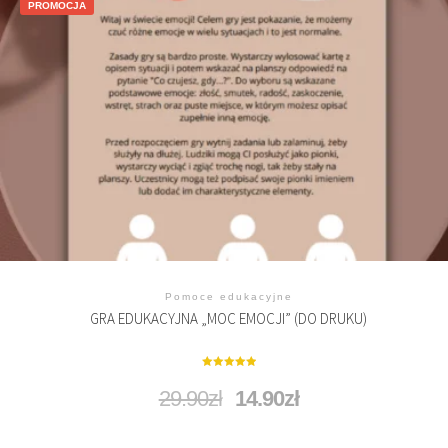
PROMOCJA
Pomoce edukacyjne
GRA EDUKACYJNA „MOC EMOCJI” (DO DRUKU)
Oceniono
5.00
29.90
zł
14.90
zł
na 5