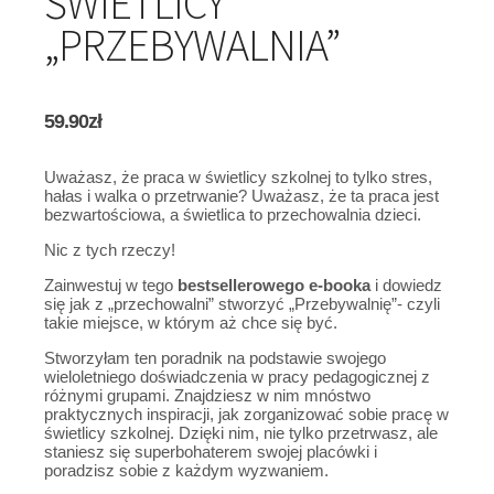
ŚWIETLICY
„PRZEBYWALNIA”
59.90
zł
Uważasz, że praca w świetlicy szkolnej to tylko stres,
hałas i walka o przetrwanie? Uważasz, że ta praca jest
bezwartościowa, a świetlica to przechowalnia dzieci.
Nic z tych rzeczy!
Zainwestuj w tego
bestsellerowego e-booka
i dowiedz
się jak z „przechowalni” stworzyć „Przebywalnię”- czyli
takie miejsce, w którym aż chce się być.
Stworzyłam ten poradnik na podstawie swojego
wieloletniego doświadczenia w pracy pedagogicznej z
różnymi grupami. Znajdziesz w nim mnóstwo
praktycznych inspiracji, jak zorganizować sobie pracę w
świetlicy szkolnej. Dzięki nim, nie tylko przetrwasz, ale
staniesz się superbohaterem swojej placówki i
poradzisz sobie z każdym wyzwaniem.